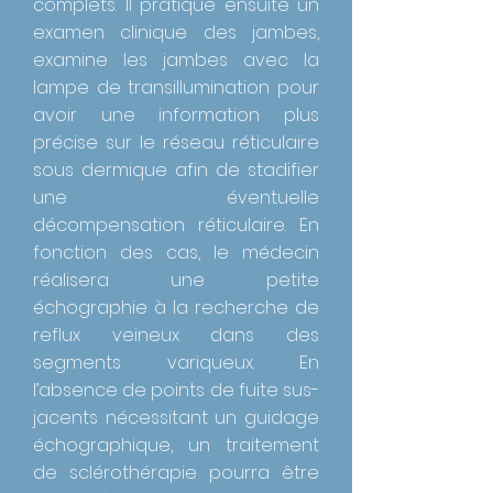
complets. Il pratique ensuite un
examen clinique des jambes,
examine les jambes avec la
lampe de transillumination pour
avoir une information plus
précise sur le réseau réticulaire
sous dermique afin de stadifier
une éventuelle
décompensation réticulaire. En
fonction des cas, le médecin
réalisera une petite
échographie à la recherche de
reflux veineux dans des
segments variqueux. En
l’absence de points de fuite sus-
jacents nécessitant un guidage
échographique, un traitement
de sclérothérapie pourra être