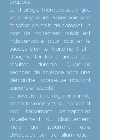
proposé.
La stratégie thérapeutique que
vous proposera le médecin sera
fonction de ce bilan complet. Un
plan de traitement précis est
indispensable pour assurer le
succès d’un tel traitement afin
d’augmenter les chances d’un
résultat durable. Quelques
séances de sclérose sans une
démarche rigoureuse n’auront
aucune efficacité.
Le suivi doit être régulier afin de
traiter les récidives qui ne seront
pas forcément perceptibles
visuellement ou cliniquement,
mais qui pourront être
détectées par transillumination