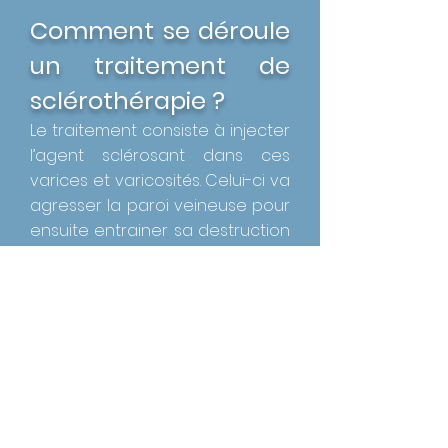
Comment se déroule
un traitement de
sclérothérapie ?
Le traitement consiste à injecter
l’agent sclérosant dans ces
varices et varicosités. Celui-ci va
agresser la paroi veineuse pour
ensuite entrainer sa destruction
progressive. Le produit
sclérosant peut-être injecté
dans des veines visibles, soit à
l’œil nu, soit avec la technique
de transillumination, ou des
veines palpables, sous contrôle
de la vue et du toucher.