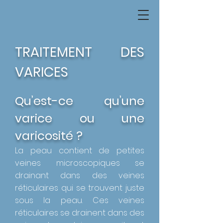
TRAITEMENT
DES
VARICES
Qu’est-ce qu’une
varice ou une
varicosité ?
La peau contient de petites
veines microscopiques se
drainant dans des veines
réticulaires qui se trouvent juste
sous la peau. Ces veines
réticulaires se drainent dans des