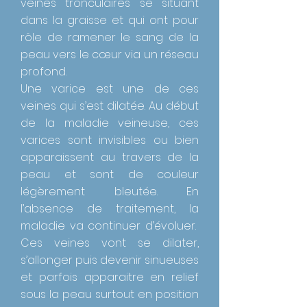
veines tronculaires se situant
dans la graisse et qui ont pour
rôle de ramener le sang de la
peau vers le cœur via un réseau
profond.
Une varice est une de ces
veines qui s’est dilatée. Au début
de la maladie veineuse, ces
varices sont invisibles ou bien
apparaissent au travers de la
peau et sont de couleur
légèrement bleutée. En
l’absence de traitement, la
maladie va continuer d’évoluer.
Ces veines vont se dilater,
s’allonger puis devenir sinueuses
et parfois apparaitre en relief
sous la peau surtout en position