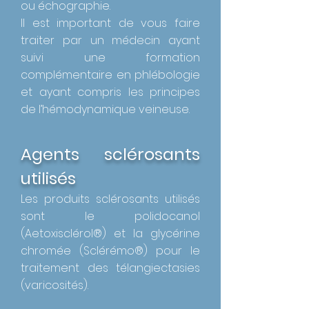
ou échographie.
Il est important de vous faire
traiter par un médecin ayant
suivi une formation
complémentaire en phlébologie
et ayant compris les principes
de l’hémodynamique veineuse.
Agents sclérosants
utilisés
Les produits sclérosants utilisés
sont le polidocanol
(Aetoxisclérol®) et la glycérine
chromée (Sclérémo®) pour le
traitement des télangiectasies
(varicosités).