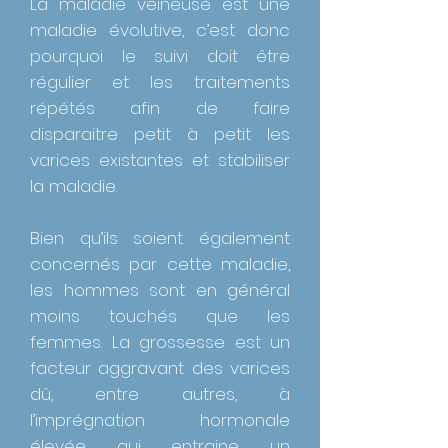
La maladie veineuse est une
maladie évolutive, c’est donc
pourquoi le suivi doit être
régulier et les traitements
répétés afin de faire
disparaitre petit à petit les
varices existantes et stabiliser
la maladie.
Bien qu’ils soient également
concernés par cette maladie,
les hommes sont en général
moins touchés que les
femmes. La grossesse est un
facteur aggravant des varices
dû, entre autres, à
l’imprégnation hormonale
élevée qui entraine un