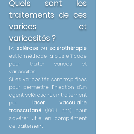
Quels sont les
traitements de ces
varices et
varicosités ?
La
sclérose
ou
sclérothérapie
est la méthode la plus efficace
pour traiter varices et
varicosités.
Si les varicosités sont trop fines
pour permettre l’injection d’un
agent sclérosant, un traitement
par
laser vasculaire
transcutané
(1064 nm) peut
s’avérer utile en complément
de traitement.