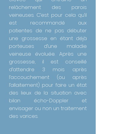
relâchement des parois
veineuses. C’est pour cela qu’il
est recommandé aux
patientes de ne pas débuter
une grossesse en étant déjà
porteuses d’une maladie
veineuse évoluée. Après une
grossesse, il est conseillé
d’attendre 3 mois après
l’accouchement (ou après
l’allaitement) pour faire un état
des lieux de la situation avec
bilan écho-Doppler et
envisager ou non un traitement
des varices.