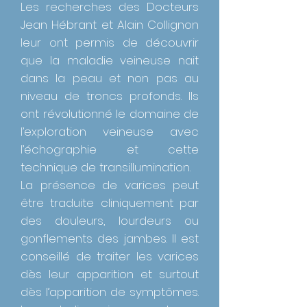
Les recherches des Docteurs
Jean Hébrant et Alain Collignon
leur ont permis de découvrir
que la maladie veineuse nait
dans la peau et non pas au
niveau de troncs profonds. Ils
ont révolutionné le domaine de
l’exploration veineuse avec
l’échographie et cette
technique de transillumination.
La présence de varices peut
être traduite cliniquement par
des douleurs, lourdeurs ou
gonflements des jambes. Il est
conseillé de traiter les varices
dès leur apparition et surtout
dès l’apparition de symptômes.