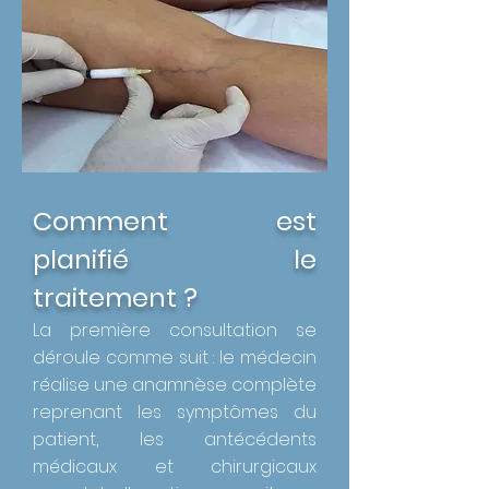
Comment est
planifié le
traitement ?
La première consultation se
déroule comme suit : le médecin
réalise une anamnèse complète
reprenant les symptômes du
patient, les antécédents
médicaux et chirurgicaux